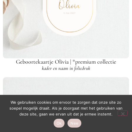
Geboortekaartje Olivia | *premium collectie
kader en naam in foliedruk
We gebruiken cookies om ervoor te zorgen dat onze site zo
soepel mogelijk draait. Als je doorgaat met het gebruiken van
1
deze site, gaan we ervan uit dat je ermee instemt.
Live chat
Ok
Nee
Open ch