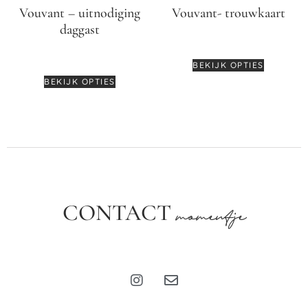
Vouvant – uitnodiging
Vouvant- trouwkaart
daggast
€
3,55
€
2,50
BEKIJK OPTIES
BEKIJK OPTIES
CONTACT
momentje