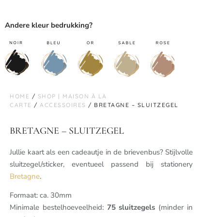
Andere kleur bedrukking?
HOME
/
SHOP | MAISON À LA
CARTE
/
ACCESSOIRES
/ BRETAGNE – SLUITZEGEL
BRETAGNE – SLUITZEGEL
Jullie kaart als een cadeautje in de brievenbus? Stijlvolle
sluitzegel/sticker, eventueel passend bij stationery
Bretagne
.
Formaat: ca. 30mm
Minimale bestelhoeveelheid:
75 sluitzegels
(minder in