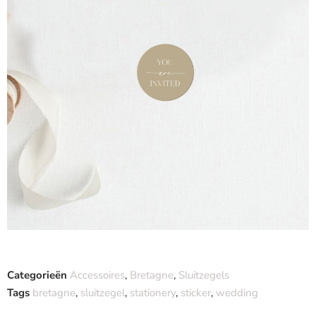
Categorieën
Accessoires
,
Bretagne
,
Sluitzegels
Tags
bretagne
,
sluitzegel
,
stationery
,
sticker
,
wedding