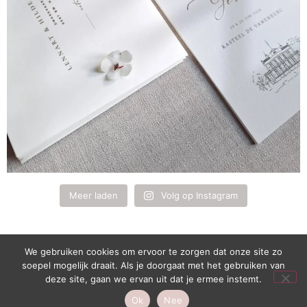
Meer laden
Volg op Instagram
We gebruiken cookies om ervoor te zorgen dat onze site zo
soepel mogelijk draait. Als je doorgaat met het gebruiken van
1
deze site, gaan we ervan uit dat je ermee instemt.
Live chat
Ok
Nee