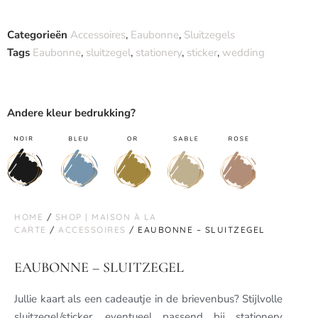
Categorieën
Accessoires
,
Eaubonne
,
Sluitzegels
Tags
Eaubonne
,
sluitzegel
,
stationery
,
sticker
,
wedding
Andere kleur bedrukking?
HOME
/
SHOP | MAISON À LA
CARTE
/
ACCESSOIRES
/ EAUBONNE – SLUITZEGEL
EAUBONNE – SLUITZEGEL
Jullie kaart als een cadeautje in de brievenbus? Stijlvolle
sluitzegel/sticker, eventueel passend bij stationery