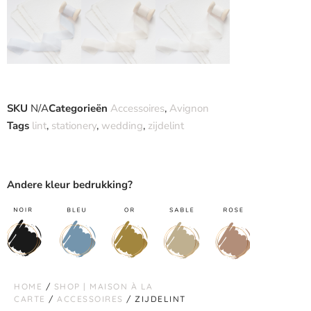
SKU
N/A
Categorieën
Accessoires
,
Avignon
Tags
lint
,
stationery
,
wedding
,
zijdelint
Andere kleur bedrukking?
HOME
/
SHOP | MAISON À LA
CARTE
/
ACCESSOIRES
/ ZIJDELINT