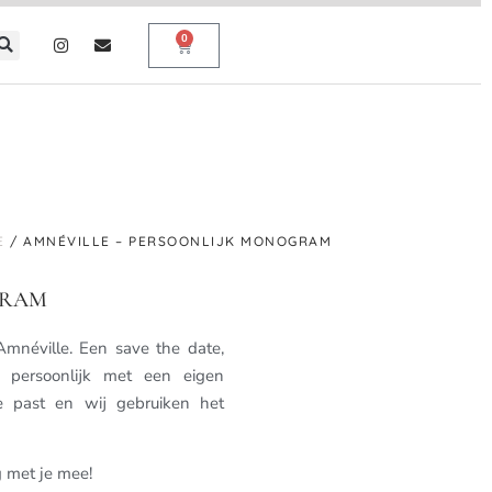
0
E
/ AMNÉVILLE – PERSOONLIJK MONOGRAM
GRAM
Amnéville. Een save the date,
a persoonlijk met een eigen
ie past en wij gebruiken het
g met je mee!