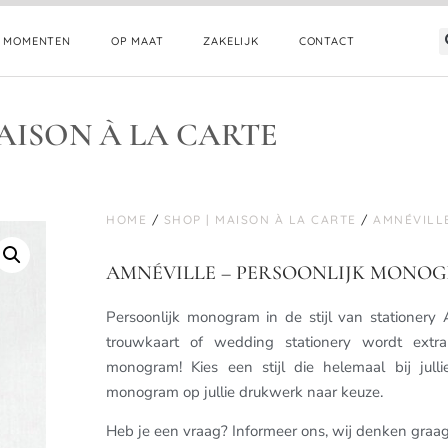
E MOMENTEN
OP MAAT
ZAKELIJK
CONTACT
AISON À LA CARTE
HOME
/
SHOP | MAISON À LA CARTE
/
AMNÉVILL
AMNÉVILLE – PERSOONLIJK MONO
Persoonlijk monogram in de stijl van stationery 
trouwkaart of wedding stationery wordt extr
monogram! Kies een stijl die helemaal bij jull
monogram op jullie drukwerk naar keuze.
Heb je een vraag? Informeer ons, wij denken graa