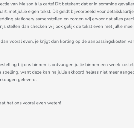
ollectie van Maison à la carte! Dit betekent dat er in sommige gev
aart, met jullie eigen tekst. Dit geldt bijvoorbeeld voor detailskaa
dding stationery samenstellen en zorgen wij ervoor dat alles precies 
js stellen dan checken wij ook gelijk de tekst even met jullie mee ;
dan vooral even, je krijgt dan korting op de aanpassingskosten van
bestelling bij ons binnen is ontvangen jullie binnen een week kost
n spelling, want deze kan na jullie akkoord helaas niet meer aang
erkdagen geleverd.
Laat het ons vooral even weten!