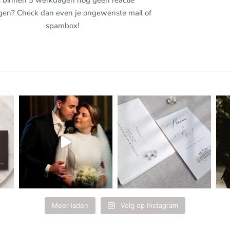
gen? Check dan even je ongewenste mail of
spambox!
Meer laden
Volg op Instagram