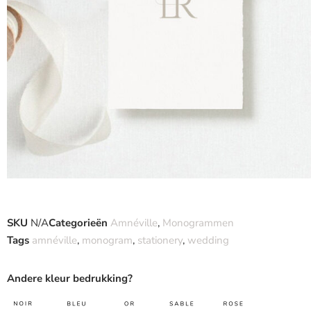
SKU
N/A
Categorieën
Amnéville
,
Monogrammen
Tags
amnéville
,
monogram
,
stationery
,
wedding
Andere kleur bedrukking?