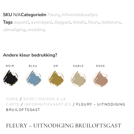
SKU
N/A
Categorieën
Fleury
,
Informatiekaartjes
Tags
aquarel
,
avondgast
,
daggast
,
details
,
fleury
,
stationery
,
uitnodiging
,
wedding
Andere kleur bedrukking?
HOME
/
SHOP | MAISON À LA
CARTE
/
INFORMATIEKAARTJES
/ FLEURY – UITNODIGING
BRUILOFTSGAST
FLEURY – UITNODIGING BRUILOFTSGAST