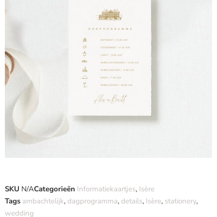
SKU
N/A
Categorieën
Informatiekaartjes
,
Isère
Tags
ambachtelijk
,
dagprogramma
,
details
,
Isère
,
stationery
,
wedding