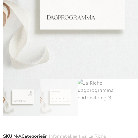
SKU
N/A
Categorieën
Informatiekaartjes
,
La Riche