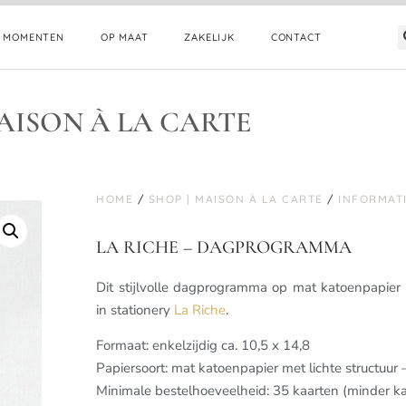
E MOMENTEN
OP MAAT
ZAKELIJK
CONTACT
AISON À LA CARTE
HOME
/
SHOP | MAISON À LA CARTE
/
INFORMAT
LA RICHE – DAGPROGRAMMA
Dit stijlvolle dagprogramma op mat katoenpapier 
in stationery
La Riche
.
Formaat: enkelzijdig ca. 10,5 x 14,8
Papiersoort: mat katoenpapier met lichte structuur
Minimale bestelhoeveelheid: 35 kaarten (minder k