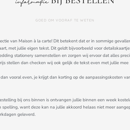
BIJ BESTELLEN
informatie
GOED OM VOORAF TE WETEN
ollectie van Maison à la carte! Dit betekent dat er in sommige gev
aart, met jullie eigen tekst. Dit geldt bijvoorbeeld voor detailskaa
dding stationery samenstellen en zorgen wij ervoor dat alles precies 
js stellen dan checken wij ook gelijk de tekst even met jullie mee ;
dan vooral even, je krijgt dan korting op de aanpassingskosten van
bestelling bij ons binnen is ontvangen jullie binnen een week kost
n spelling, want deze kan na jullie akkoord helaas niet meer aang
erkdagen geleverd.