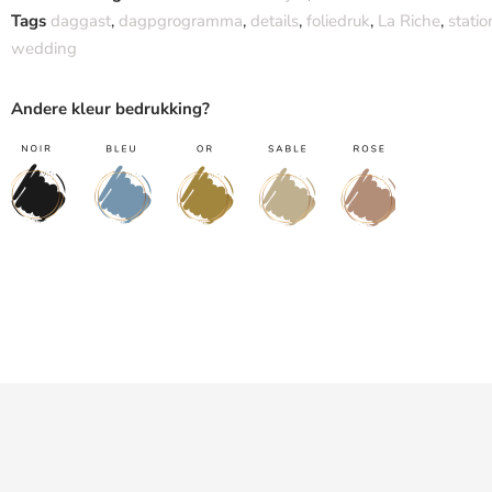
Tags
daggast
,
dagpgrogramma
,
details
,
foliedruk
,
La Riche
,
statio
wedding
Andere kleur bedrukking?