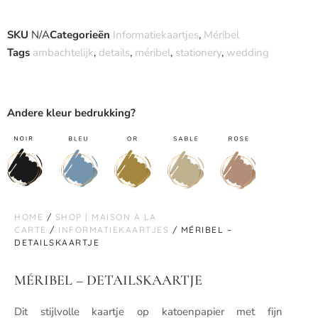
SKU
N/A
Categorieën
Informatiekaartjes
,
Méribel
Tags
ambachtelijk
,
details
,
méribel
,
stationery
,
wedding
Andere kleur bedrukking?
HOME
/
SHOP | MAISON À LA
CARTE
/
INFORMATIEKAARTJES
/ MÉRIBEL –
DETAILSKAARTJE
MÉRIBEL – DETAILSKAARTJE
Dit stijlvolle kaartje op katoenpapier met fijn