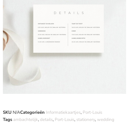
SKU
N/A
Categorieën
Informatiekaartjes
,
Port-Louis
Tags
ambachtelijk
,
details
,
Port-Louis
,
stationery
,
wedding