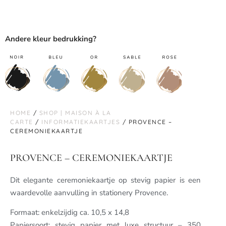
Andere kleur bedrukking?
HOME
/
SHOP | MAISON À LA
CARTE
/
INFORMATIEKAARTJES
/ PROVENCE –
CEREMONIEKAARTJE
PROVENCE – CEREMONIEKAARTJE
Dit elegante ceremoniekaartje op stevig papier is een
waardevolle aanvulling in stationery Provence.
Formaat: enkelzijdig ca. 10,5 x 14,8
Papiersoort: stevig papier met luxe structuur – 350