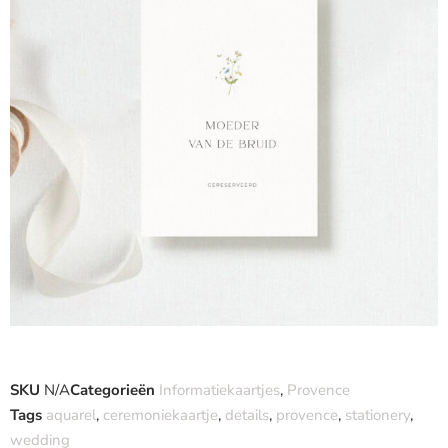
SKU
N/A
Categorieën
Informatiekaartjes
,
Provence
Tags
aquarel
,
ceremoniekaartje
,
details
,
provence
,
stationery
,
wedding