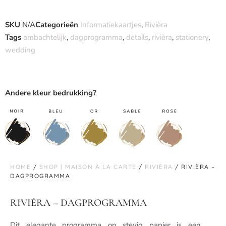
SKU
N/A
Categorieën
Informatiekaartjes
,
Rivièra
Tags
ambachtelijk
,
dagprogramma
,
details
,
rivièra
,
stationery
,
wedding
Andere kleur bedrukking?
HOME
/
SHOP | MAISON À LA CARTE
/
RIVIÈRA
/ RIVIÈRA –
DAGPROGRAMMA
RIVIÈRA – DAGPROGRAMMA
Dit elegante programma op stevig papier is een