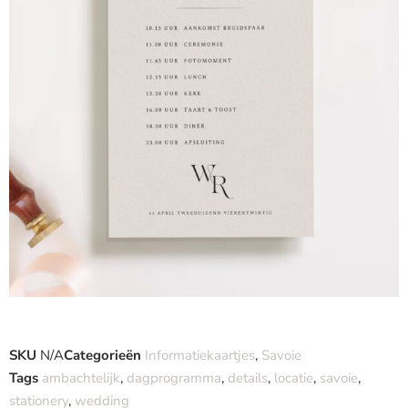
SKU
N/A
Categorieën
Informatiekaartjes
,
Savoie
Tags
ambachtelijk
,
dagprogramma
,
details
,
locatie
,
savoie
,
stationery
,
wedding