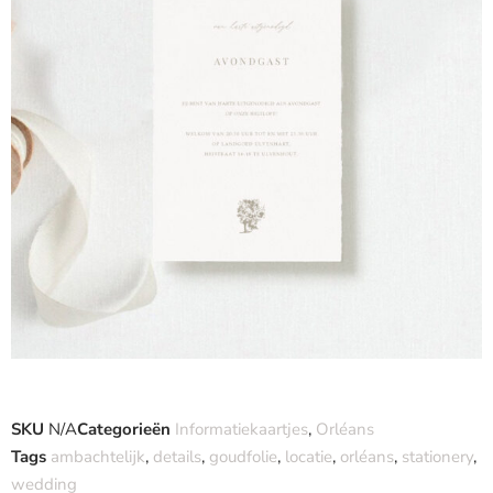
SKU
N/A
Categorieën
Informatiekaartjes
,
Orléans
Tags
ambachtelijk
,
details
,
goudfolie
,
locatie
,
orléans
,
stationery
,
wedding