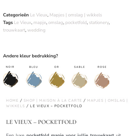
Categorieën
Le Vieux
,
Mapjes | omslag | wikkels
Tags
Le Vieux
,
mapje
,
omslag
,
pocketfold
,
stationery
,
trouwkaart
,
wedding
Andere kleur bedrukking?
HOME
/
SHOP | MAISON À LA CARTE
/
MAPJES | OMSLAG |
WIKKELS
/ LE VIEUX – POCKETFOLD
LE VIEUX – POCKETFOLD
Een luxe
pocketfold mapje voor jullie trouwkaart
uit