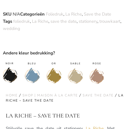
SKU
N/A
Categorieën
Foliedruk
,
La Riche
,
Save the Date
Tags
foliedruk
,
La Riche
,
save the date
,
stationery
,
trouwkaart
,
wedding
Andere kleur bedrukking?
HOME
/
SHOP | MAISON À LA CARTE
/
SAVE THE DATE
/ LA
RICHE – SAVE THE DATE
LA RICHE – SAVE THE DATE
Stijlvolle save the date uit stationery
La Riche
. Met