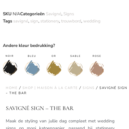
SKU
N/A
Categorieën
Savigné
,
Signs
Tags
savigné
,
sign
,
stationery
,
trouwbord
,
wedding
Andere kleur bedrukking?
HOME
/
SHOP | MAISON À LA CARTE
/
SIGNS
/ SAVIGNÉ SIGN
– THE BAR
SAVIGNÉ SIGN – THE BAR
Maak de styling van jullie dag compleet met wedding
signs op mooi katoenpapier, passend bij stationery