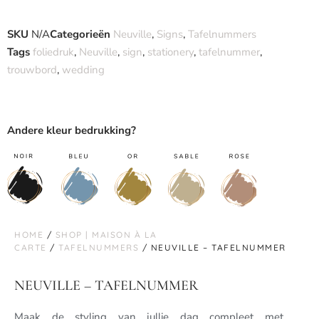
SKU
N/A
Categorieën
Neuville
,
Signs
,
Tafelnummers
Tags
foliedruk
,
Neuville
,
sign
,
stationery
,
tafelnummer
,
trouwbord
,
wedding
Andere kleur bedrukking?
HOME
/
SHOP | MAISON À LA
CARTE
/
TAFELNUMMERS
/ NEUVILLE – TAFELNUMMER
NEUVILLE – TAFELNUMMER
Maak de styling van jullie dag compleet met