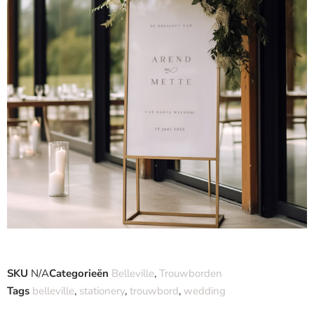
SKU
N/A
Categorieën
Belleville
,
Trouwborden
Tags
belleville
,
stationery
,
trouwbord
,
wedding