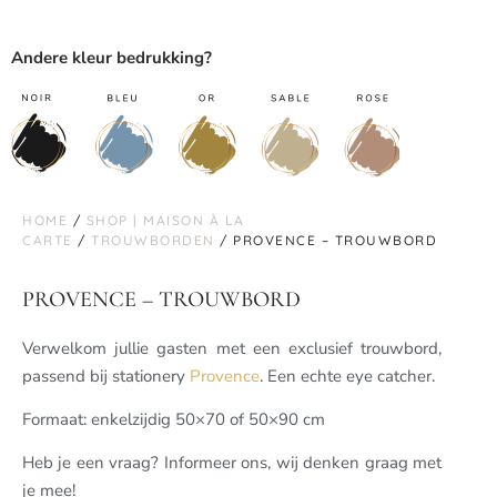
Andere kleur bedrukking?
HOME
/
SHOP | MAISON À LA
CARTE
/
TROUWBORDEN
/ PROVENCE – TROUWBORD
PROVENCE – TROUWBORD
Verwelkom jullie gasten met een exclusief trouwbord,
passend bij stationery
Provence
. Een echte eye catcher.
Formaat: enkelzijdig 50×70 of 50×90 cm
Heb je een vraag? Informeer ons, wij denken graag met
je mee!