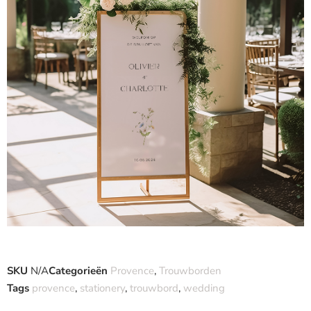
SKU
N/A
Categorieën
Provence
,
Trouwborden
Tags
provence
,
stationery
,
trouwbord
,
wedding