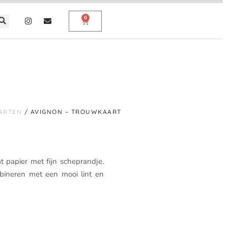
0
ARTEN
/ AVIGNON – TROUWKAART
at papier met fijn scheprandje.
bineren met een mooi lint en