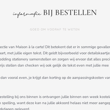
BIJ BESTELLEN
informatie
GOED OM VOORAF TE WETEN
ollectie van Maison à la carte! Dit betekent dat er in sommige gev
aart, met jullie eigen tekst. Dit geldt bijvoorbeeld voor detailskaa
dding stationery samenstellen en zorgen wij ervoor dat alles precies 
js stellen dan checken wij ook gelijk de tekst even met jullie mee ;
dan vooral even, je krijgt dan korting op de aanpassingskosten van
bestelling bij ons binnen is ontvangen jullie binnen een week kost
n spelling, want deze kan na jullie akkoord helaas niet meer aang
erkdagen geleverd.