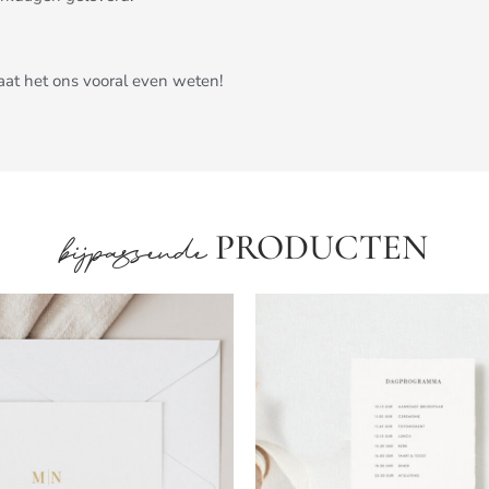
Laat het ons vooral even weten!
PRODUCTEN
bijpassende