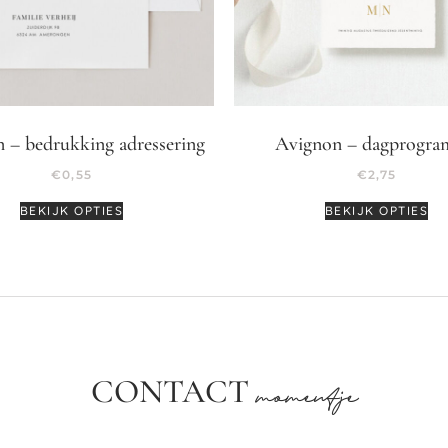
 – bedrukking adressering
Avignon – dagprogr
€
0,55
€
2,75
BEKIJK OPTIES
BEKIJK OPTIES
CONTACT
momentje