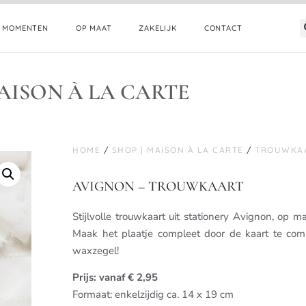
E MOMENTEN
OP MAAT
ZAKELIJK
CONTACT
AISON À LA CARTE
HOME
/
SHOP | MAISON À LA CARTE
/
TROUWKA
AVIGNON – TROUWKAART
Stijlvolle trouwkaart uit stationery Avignon, op m
Maak het plaatje compleet door de kaart te com
waxzegel!
Prijs: vanaf € 2,95
Formaat: enkelzijdig ca. 14 x 19 cm