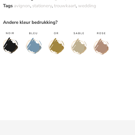
Tags
avignon
,
stationery
,
trouwkaart
,
wedding
Andere kleur bedrukking?