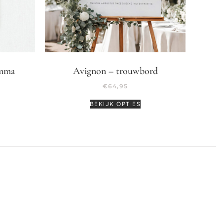
amma
Avignon – trouwbord
€
64,95
BEKIJK OPTIES