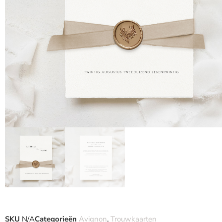
SKU
N/A
Categorieën
Avignon
,
Trouwkaarten