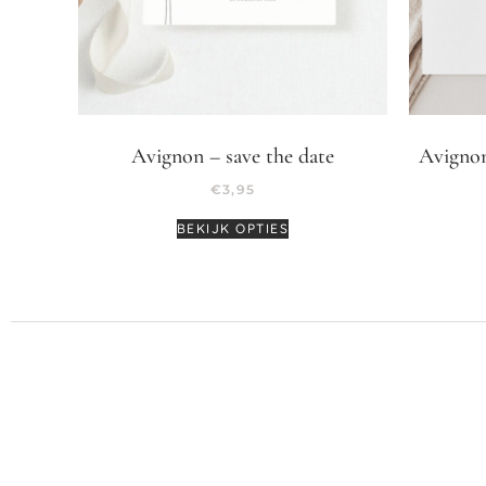
Avignon – save the date
Avignon
€
3,95
BEKIJK OPTIES