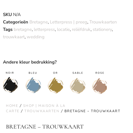
SKU
N/A
Categorieën
Bretagne
,
Letterpress | preeg
,
Trouwkaarten
Tags
bretagne
,
letterpress
,
locatie
,
reliëfdruk
,
stationery
,
trouwkaart
,
wedding
Andere kleur bedrukking?
HOME
/
SHOP | MAISON À LA
CARTE
/
TROUWKAARTEN
/ BRETAGNE – TROUWKAART
BRETAGNE – TROUWKAART