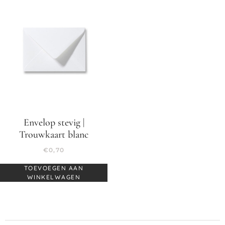
Envelop stevig |
Trouwkaart blanc
€
0,70
TOEVOEGEN AAN
WINKELWAGEN