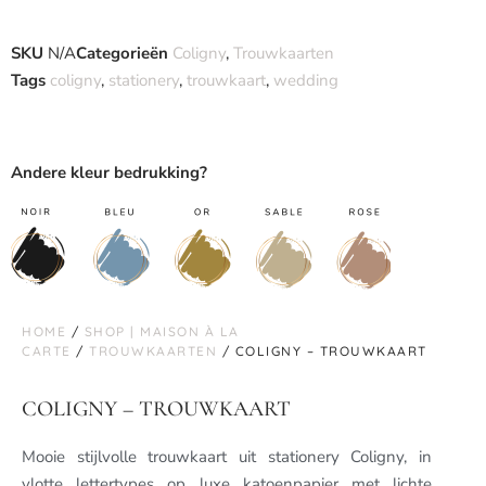
SKU
N/A
Categorieën
Coligny
,
Trouwkaarten
Tags
coligny
,
stationery
,
trouwkaart
,
wedding
Andere kleur bedrukking?
HOME
/
SHOP | MAISON À LA
CARTE
/
TROUWKAARTEN
/ COLIGNY – TROUWKAART
COLIGNY – TROUWKAART
Mooie stijlvolle trouwkaart uit stationery Coligny, in
vlotte lettertypes op luxe katoenpapier met lichte