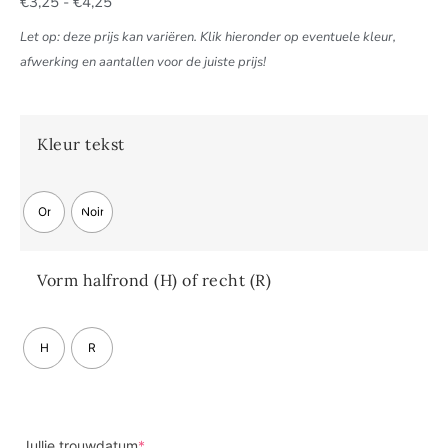
€
3,25
-
€
4,25
Let op: deze prijs kan variëren. Klik hieronder op eventuele kleur,
afwerking en aantallen voor de juiste prijs!
Kleur tekst
Or
Noir
Vorm halfrond (H) of recht (R)
H
R
Jullie trouwdatum
*