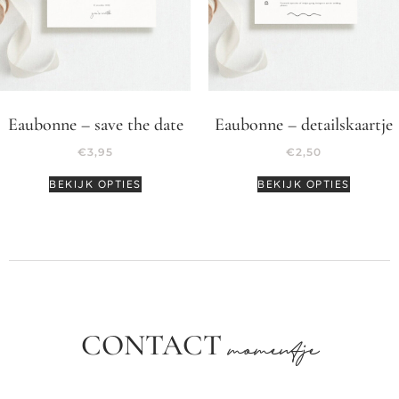
Eaubonne – save the date
Eaubonne – detailskaartje
€
3,95
€
2,50
BEKIJK OPTIES
BEKIJK OPTIES
CONTACT
momentje