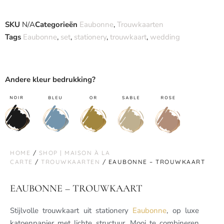
SKU
N/A
Categorieën
Eaubonne
,
Trouwkaarten
Tags
Eaubonne
,
set
,
stationery
,
trouwkaart
,
wedding
Andere kleur bedrukking?
HOME
/
SHOP | MAISON À LA
CARTE
/
TROUWKAARTEN
/ EAUBONNE – TROUWKAART
EAUBONNE – TROUWKAART
Stijlvolle trouwkaart uit stationery
Eaubonne
, op luxe
katoenpapier met lichte structuur. Mooi te combineren