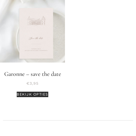
Garonne – save the date
€
3,95
BEKIJK OPTIES