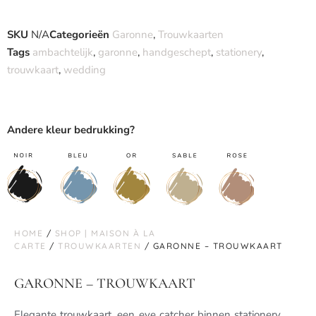
SKU
N/A
Categorieën
Garonne
,
Trouwkaarten
Tags
ambachtelijk
,
garonne
,
handgeschept
,
stationery
,
trouwkaart
,
wedding
Andere kleur bedrukking?
HOME
/
SHOP | MAISON À LA
CARTE
/
TROUWKAARTEN
/ GARONNE – TROUWKAART
GARONNE – TROUWKAART
Elegante trouwkaart, een eye catcher binnen stationery