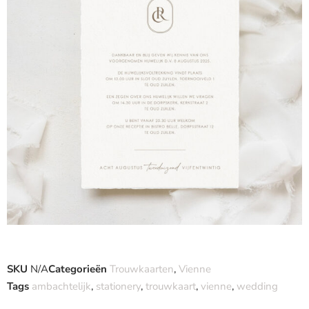
SKU
N/A
Categorieën
Trouwkaarten
,
Vienne
Tags
ambachtelijk
,
stationery
,
trouwkaart
,
vienne
,
wedding