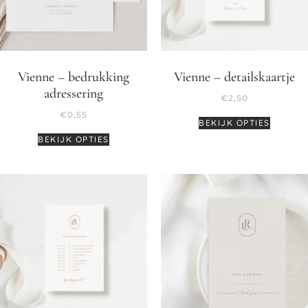
Vienne – bedrukking
Vienne – detailskaartje
adressering
€
2,50
€
0,55
BEKIJK OPTIES
BEKIJK OPTIES