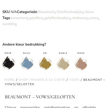
SKU
N/A
Categorieën
Beaumont
,
Geloftenboekjes
,
Vows
Tags
beaumont
,
geloften
,
geloftenboekjes
,
stationery
,
vows
,
wedding
Andere kleur bedrukking?
HOME
/
SHOP | MAISON À LA CARTE
/
VOWS
/ BEAUMONT –
VOWS/GELOFTEN
BEAUMONT – VOWS/GELOFTEN
Chique persoonlijke geloftenboekjes op offwhite