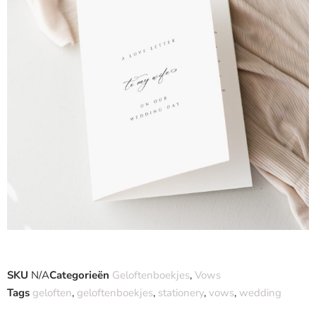
SKU
N/A
Categorieën
Geloftenboekjes
,
Vows
Tags
geloften
,
geloftenboekjes
,
stationery
,
vows
,
wedding