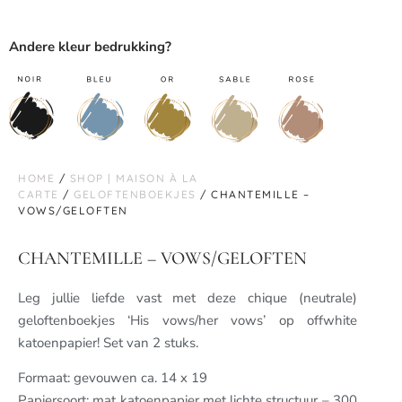
Andere kleur bedrukking?
HOME
/
SHOP | MAISON À LA
CARTE
/
GELOFTENBOEKJES
/ CHANTEMILLE –
VOWS/GELOFTEN
CHANTEMILLE – VOWS/GELOFTEN
Leg jullie liefde vast met deze chique (neutrale)
geloftenboekjes ‘His vows/her vows’ op offwhite
katoenpapier! Set van 2 stuks.
Formaat: gevouwen ca. 14 x 19
Papiersoort: mat katoenpapier met lichte structuur – 300