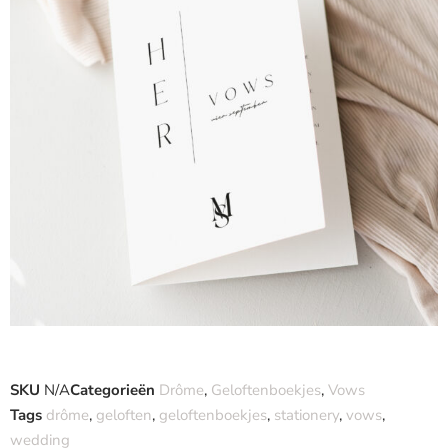
SKU
N/A
Categorieën
Drôme
,
Geloftenboekjes
,
Vows
Tags
drôme
,
geloften
,
geloftenboekjes
,
stationery
,
vows
,
wedding