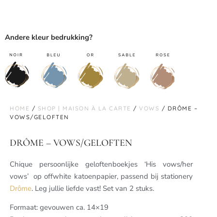
Andere kleur bedrukking?
HOME
/
SHOP | MAISON À LA CARTE
/
VOWS
/ DRÔME –
VOWS/GELOFTEN
DRÔME – VOWS/GELOFTEN
Chique persoonlijke geloftenboekjes ‘His vows/her
vows’ op offwhite katoenpapier, passend bij stationery
Drôme
. Leg jullie liefde vast! Set van 2 stuks.
Formaat: gevouwen ca. 14×19