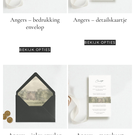
Angers – bedrukking
Angers – detailskaartje
envelop
€
2,75
€
0,45
BEKIJK OPTIES
BEKIJK OPTIES