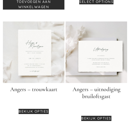
TOEVOEGEN AAN
SELECT OPTIONS
WINKELWAGEN
Angers – trouwkaart
Angers – uitnodiging
bruiloftsgast
€
3,25
€
2,50
BEKIJK OPTIES
BEKIJK OPTIES