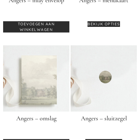
Angers – inlay envelop
Angers – menukaart
€
1,99
€
3,25
-
€
4,25
TOEVOEGEN AAN
BEKIJK OPTIES
WINKELWAGEN
Angers – omslag
Angers – sluitzegel
€
2,75
€
0,35