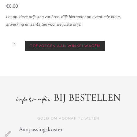
€
0,60
Let op: deze prijs kan variëren. Klik hieronder op eventuele kleur,
afwerking en aantallen voor de juiste prijs!
TOEVOEGEN AAN WINKELWAGEN
BIJ BESTELLEN
informatie
GOED OM VOORAF TE WETEN
Aanpassingskosten