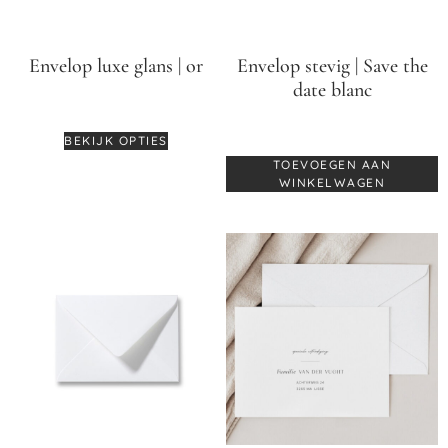
Envelop luxe glans | or
Envelop stevig | Save the
date blanc
€
0,75
-
€
0,85
€
0,60
BEKIJK OPTIES
TOEVOEGEN AAN
WINKELWAGEN