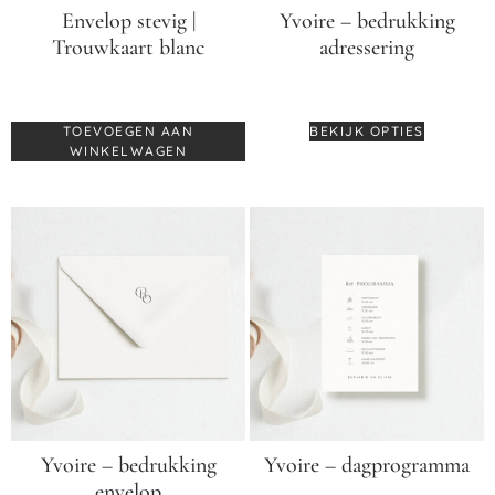
Envelop stevig |
Yvoire – bedrukking
Trouwkaart blanc
adressering
€
0,70
€
0,55
TOEVOEGEN AAN
BEKIJK OPTIES
WINKELWAGEN
Yvoire – bedrukking
Yvoire – dagprogramma
envelop