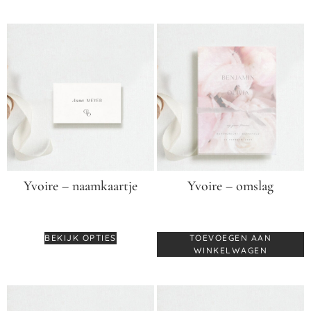
Yvoire – naamkaartje
Yvoire – omslag
€
2,95
€
2,75
BEKIJK OPTIES
TOEVOEGEN AAN
WINKELWAGEN