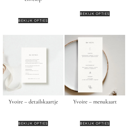
€
2,75
€
0,45
BEKIJK OPTIES
BEKIJK OPTIES
Yvoire – detailskaartje
Yvoire – menukaart
€
2,50
€
3,25
BEKIJK OPTIES
BEKIJK OPTIES