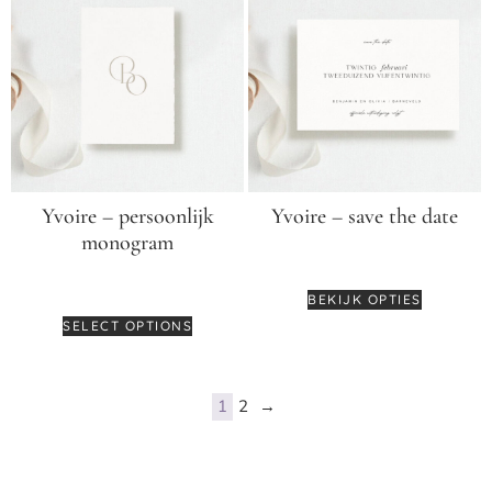
Yvoire – persoonlijk
Yvoire – save the date
monogram
€
3,75
€
75,00
BEKIJK OPTIES
SELECT OPTIONS
1
2
→