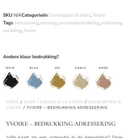
SKU
N/A
Categorieën
Enveloppen & liners
,
Yvoire
Tags
adressering
,
envelop
,
envelopbedrukking
,
stationery
,
wedding
,
Yvoire
Andere kleur bedrukking?
HOME
/
SHOP | MAISON À LA CARTE
/
ENVELOPPEN &
LINERS
/ YVOIRE – BEDRUKKING ADRESSERING
YVOIRE – BEDRUKKING ADRESSERING
Jullie kaart als een cadeautje in de brievenbus? Deze