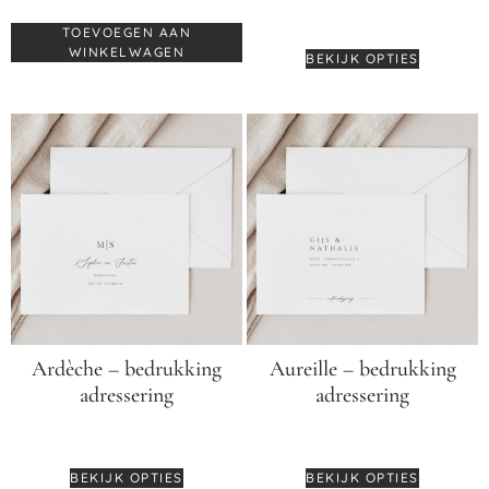
€
0,55
TOEVOEGEN AAN
WINKELWAGEN
BEKIJK OPTIES
Ardèche – bedrukking
Aureille – bedrukking
adressering
adressering
€
0,55
€
0,55
BEKIJK OPTIES
BEKIJK OPTIES