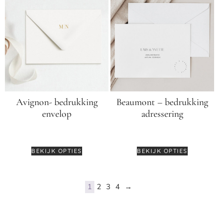
Avignon- bedrukking
Beaumont – bedrukking
envelop
adressering
€
0,45
€
0,55
BEKIJK OPTIES
BEKIJK OPTIES
1
2
3
4
→