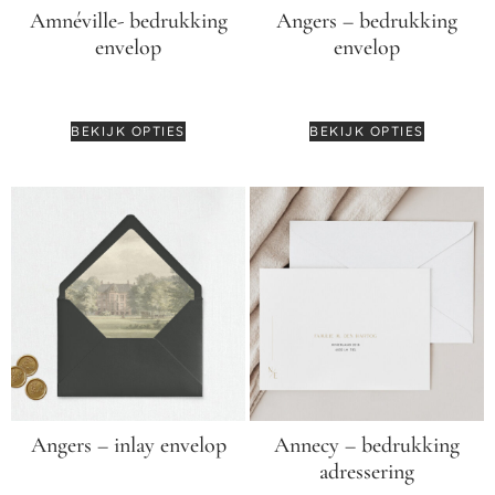
Amnéville- bedrukking
Angers – bedrukking
envelop
envelop
€
0,45
€
0,45
BEKIJK OPTIES
BEKIJK OPTIES
Angers – inlay envelop
Annecy – bedrukking
adressering
€
1,99