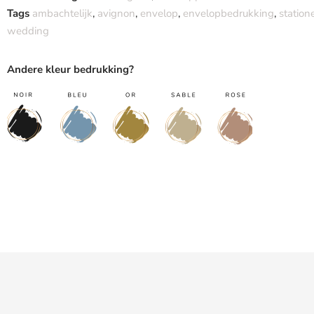
Tags
ambachtelijk
,
avignon
,
envelop
,
envelopbedrukking
,
station
wedding
Andere kleur bedrukking?