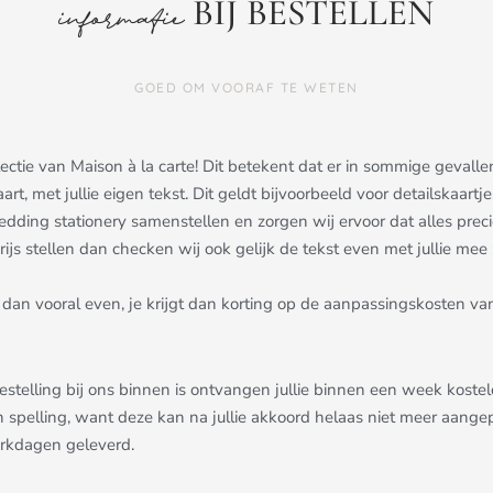
BIJ BESTELLEN
informatie
GOED OM VOORAF TE WETEN
ollectie van Maison à la carte! Dit betekent dat er in sommige gev
aart, met jullie eigen tekst. Dit geldt bijvoorbeeld voor detailskaa
dding stationery samenstellen en zorgen wij ervoor dat alles precies 
js stellen dan checken wij ook gelijk de tekst even met jullie mee ;
dan vooral even, je krijgt dan korting op de aanpassingskosten van
bestelling bij ons binnen is ontvangen jullie binnen een week kost
n spelling, want deze kan na jullie akkoord helaas niet meer aang
erkdagen geleverd.