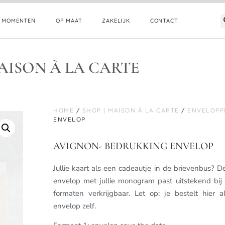
E MOMENTEN
OP MAAT
ZAKELIJK
CONTACT
AISON À LA CARTE
HOME
/
SHOP | MAISON À LA CARTE
/
ENVELOPP
ENVELOP
AVIGNON- BEDRUKKING ENVELOP
Jullie kaart als een cadeautje in de brievenbus? De
envelop met jullie monogram past uitstekend bij
formaten verkrijgbaar. Let op: je bestelt hier 
envelop zelf.