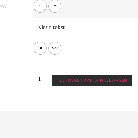
ery
,
1
2
Kleur tekst
Or
Noir
TOEVOEGEN AAN WINKELWAGEN