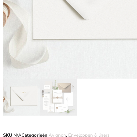
SKU
N/A
Categorieën
Avignon
,
Enveloppen & liners