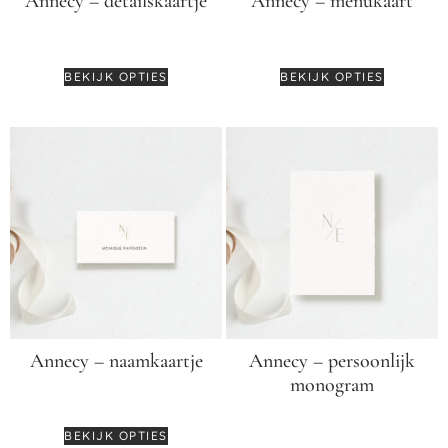
Annecy – detailskaartje
Annecy – menukaart
€
2,50
€
3,25
BEKIJK OPTIES
BEKIJK OPTIES
Annecy – naamkaartje
Annecy – persoonlijk
monogram
€
2,25
€
35,00
BEKIJK OPTIES