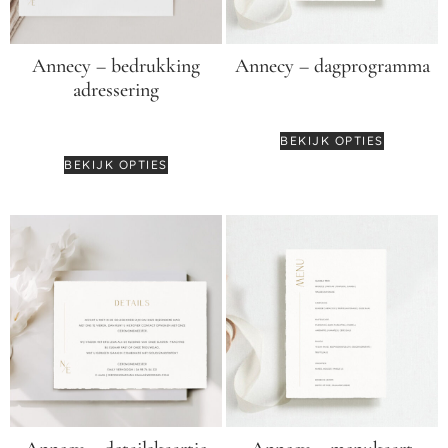
Annecy – bedrukking
Annecy – dagprogramma
adressering
€
2,75
€
0,55
BEKIJK OPTIES
BEKIJK OPTIES