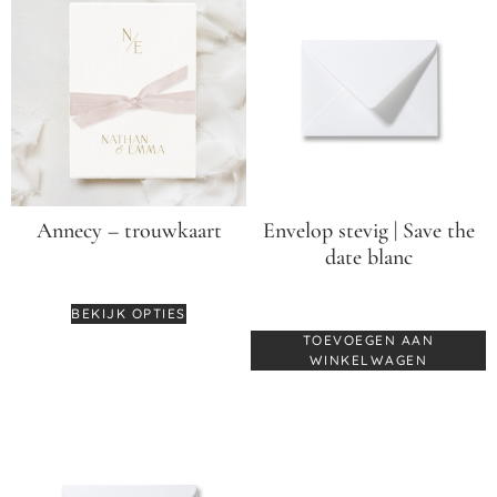
Annecy – trouwkaart
Envelop stevig | Save the
date blanc
€
3,25
€
0,60
BEKIJK OPTIES
TOEVOEGEN AAN
WINKELWAGEN