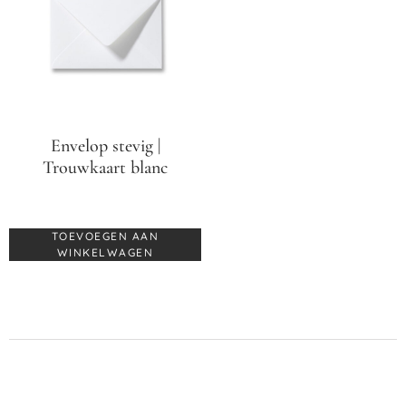
Envelop stevig |
Trouwkaart blanc
€
0,70
TOEVOEGEN AAN
WINKELWAGEN