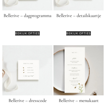
Bellerive – dagprogramma
Bellerive – detailskaartje
€
2,75
€
2,75
BEKIJK OPTIES
BEKIJK OPTIES
Bellerive – dresscode
Bellerive – menukaart