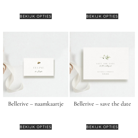
€
2,25
€
3,25
BEKIJK OPTIES
BEKIJK OPTIES
Bellerive – naamkaartje
Bellerive – save the date
€
2,95
€
3,95
BEKIJK OPTIES
BEKIJK OPTIES