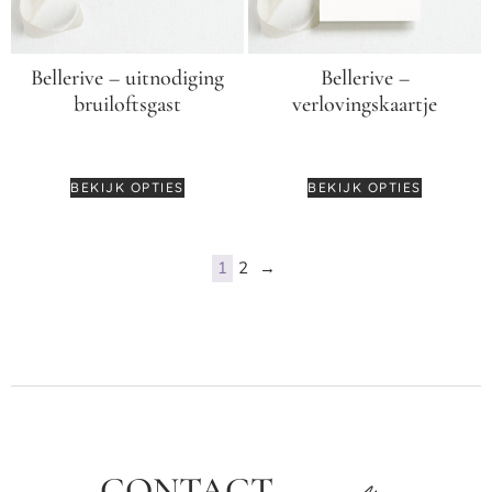
Bellerive – uitnodiging
Bellerive –
bruiloftsgast
verlovingskaartje
€
2,50
€
2,99
BEKIJK OPTIES
BEKIJK OPTIES
1
2
→
CONTACT