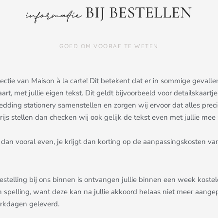
BIJ BESTELLEN
informatie
GOED OM VOORAF TE WETEN
ollectie van Maison à la carte! Dit betekent dat er in sommige gev
aart, met jullie eigen tekst. Dit geldt bijvoorbeeld voor detailskaa
dding stationery samenstellen en zorgen wij ervoor dat alles precies 
js stellen dan checken wij ook gelijk de tekst even met jullie mee ;
dan vooral even, je krijgt dan korting op de aanpassingskosten van
bestelling bij ons binnen is ontvangen jullie binnen een week kost
n spelling, want deze kan na jullie akkoord helaas niet meer aang
erkdagen geleverd.