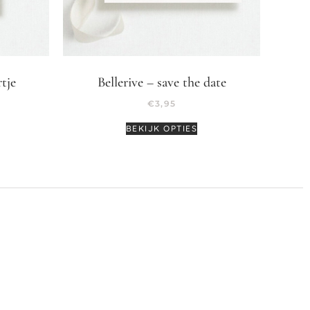
rtje
Bellerive – save the date
€
3,95
BEKIJK OPTIES