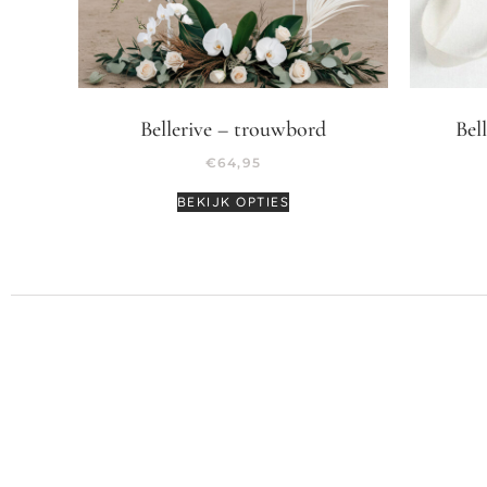
Bellerive – trouwbord
Bel
€
64,95
BEKIJK OPTIES