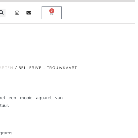
0
ARTEN
/ BELLERIVE – TROUWKAART
met een mooie aquarel van
tuur.
 grams