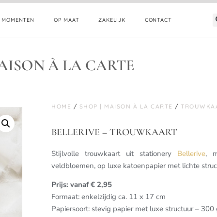
E MOMENTEN
OP MAAT
ZAKELIJK
CONTACT
AISON À LA CARTE
HOME
/
SHOP | MAISON À LA CARTE
/
TROUWKA
BELLERIVE – TROUWKAART
Stijlvolle trouwkaart uit stationery
Bellerive
, 
veldbloemen, op luxe katoenpapier met lichte struc
Prijs: vanaf € 2,95
Formaat: enkelzijdig ca. 11 x 17 cm
Papiersoort: stevig papier met luxe structuur – 300