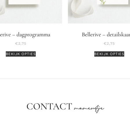
lerive – dagprogramma
Bellerive – detailskaa
€
2,75
€
2,75
BEKIJK OPTIES
BEKIJK OPTIES
CONTACT
momentje