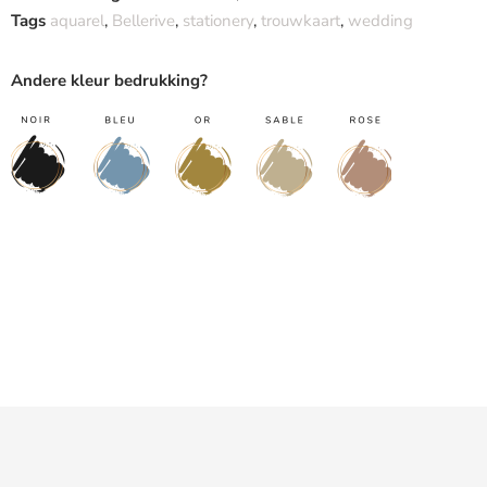
Tags
aquarel
,
Bellerive
,
stationery
,
trouwkaart
,
wedding
Andere kleur bedrukking?