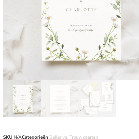
SKU
N/A
Categorieën
Bellerive
,
Trouwkaarten