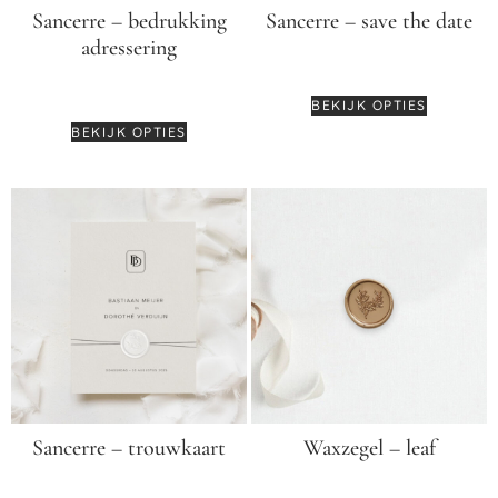
Sancerre – bedrukking
Sancerre – save the date
adressering
€
3,95
€
0,55
BEKIJK OPTIES
BEKIJK OPTIES
Sancerre – trouwkaart
Waxzegel – leaf
€
4,25
€
0,99