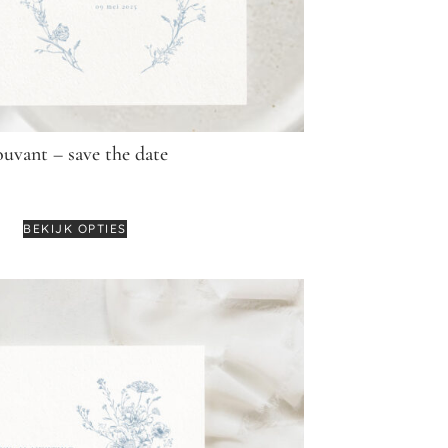
uvant – save the date
€
3,95
BEKIJK OPTIES