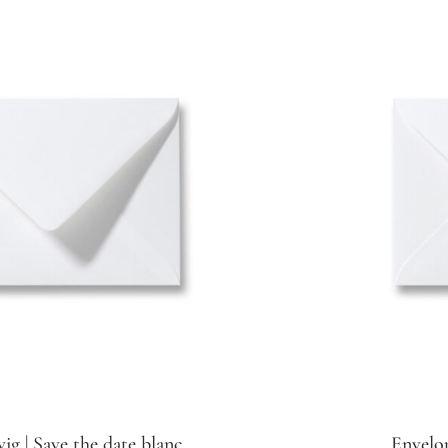
ig | Save the date blanc
Envelop