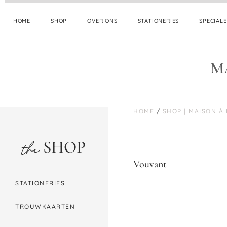
HOME
SHOP
OVER ONS
STATIONERIES
SPECIAL
M
HOME
/
SHOP | MAISON À
SHOP
the
Vouvant
STATIONERIES
TROUWKAARTEN