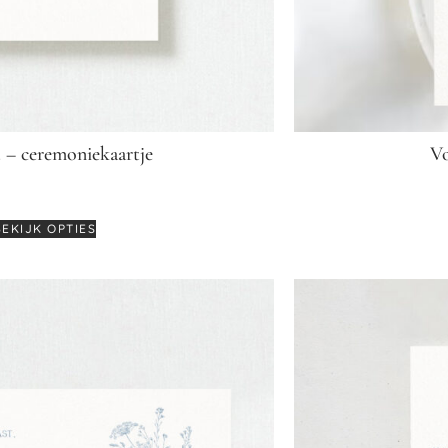
 – ceremoniekaartje
Vo
€
2,75
BEKIJK OPTIES