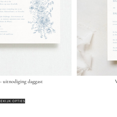
 uitnodiging daggast
€
2,50
BEKIJK OPTIES