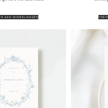
€
0,60
EN AAN WINKELWAGEN
TOEV