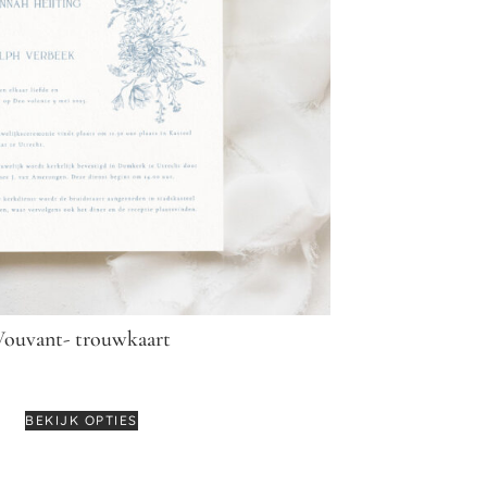
Vouvant- trouwkaart
€
3,55
BEKIJK OPTIES