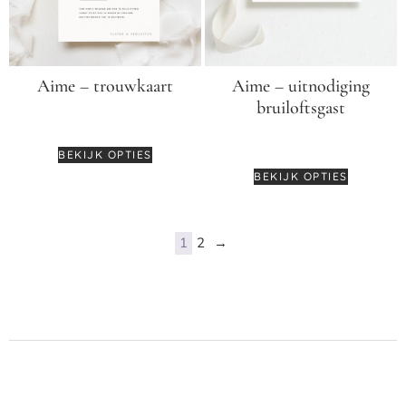
Aime – trouwkaart
Aime – uitnodiging
bruiloftsgast
€
3,25
€
2,25
BEKIJK OPTIES
BEKIJK OPTIES
1
2
→