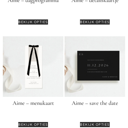
Aime – dagprogramma
Aime – detailskaartje
€
2,50
€
2,95
BEKIJK OPTIES
BEKIJK OPTIES
Aime – menukaart
Aime – save the date
€
3,99
€
3,95
BEKIJK OPTIES
BEKIJK OPTIES