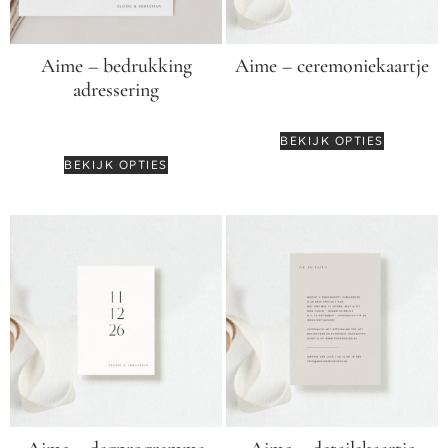
Aime – bedrukking
Aime – ceremoniekaartje
adressering
€
2,25
€
0,55
BEKIJK OPTIES
BEKIJK OPTIES