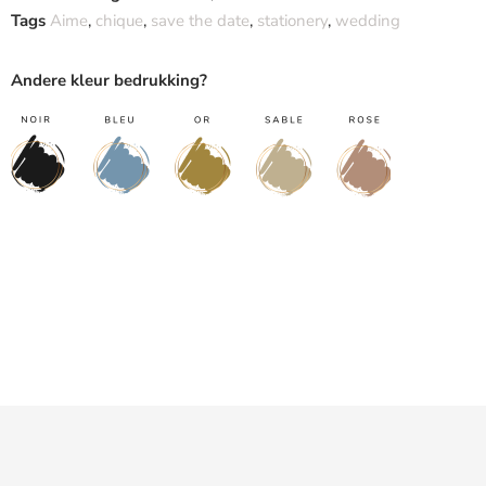
Tags
Aime
,
chique
,
save the date
,
stationery
,
wedding
Andere kleur bedrukking?