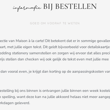
BIJ BESTELLEN
informatie
GOED OM VOORAF TE WETEN
ollectie van Maison à la carte! Dit betekent dat er in sommige gev
aart, met jullie eigen tekst. Dit geldt bijvoorbeeld voor detailskaa
dding stationery samenstellen en zorgen wij ervoor dat alles precies 
js stellen dan checken wij ook gelijk de tekst even met jullie mee ;
dan vooral even, je krijgt dan korting op de aanpassingskosten van
bestelling bij ons binnen is ontvangen jullie binnen een week kost
n spelling, want deze kan na jullie akkoord helaas niet meer aang
erkdagen geleverd.