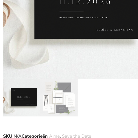
SKU
N/A
Categorieën
Aime
,
Save the Date