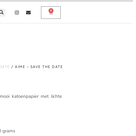
0
DATE
/ AIME – SAVE THE DATE
 mooi katoenpapier met lichte
00 grams