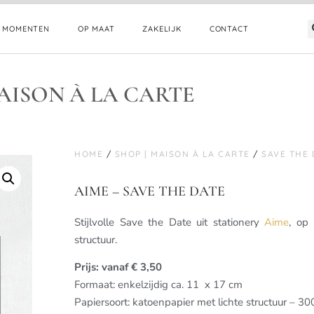
E MOMENTEN
OP MAAT
ZAKELIJK
CONTACT
AISON À LA CARTE
HOME
/
SHOP | MAISON À LA CARTE
/
SAVE THE 
AIME – SAVE THE DATE
Stijlvolle Save the Date uit stationery
Aime
, op
structuur.
Prijs: vanaf € 3,50
Formaat: enkelzijdig ca. 11 x 17 cm
Papiersoort: katoenpapier met lichte structuur – 3