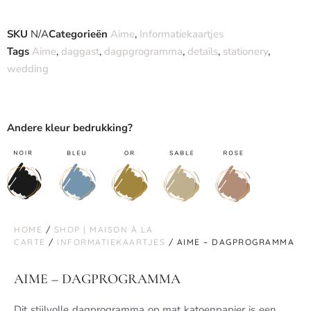
SKU
N/A
Categorieën
Aime
,
Informatiekaartjes
Tags
Aime
,
daggast
,
dagpgrogramma
,
details
,
stationery
,
wedding
Andere kleur bedrukking?
HOME
/
SHOP | MAISON À LA
CARTE
/
INFORMATIEKAARTJES
/ AIME – DAGPROGRAMMA
AIME – DAGPROGRAMMA
Dit stijlvolle dagprogramma op mat katoenpapier is een