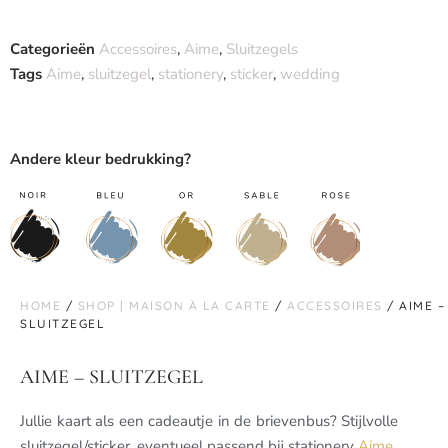
Categorieën
Accessoires
,
Aime
,
Sluitzegels
Tags
Aime
,
sluitzegel
,
stationery
,
sticker
,
wedding
Andere kleur bedrukking?
HOME
/
SHOP | MAISON À LA CARTE
/
ACCESSOIRES
/ AIME –
SLUITZEGEL
AIME – SLUITZEGEL
Jullie kaart als een cadeautje in de brievenbus? Stijlvolle
sluitzegel/sticker, eventueel passend bij stationery
Aime
.