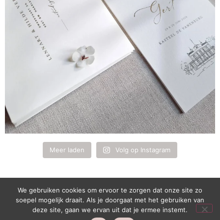
Meer laden
Volg op Instagram
We gebruiken cookies om ervoor te zorgen dat onze site zo
soepel mogelijk draait. Als je doorgaat met het gebruiken van
1
deze site, gaan we ervan uit dat je ermee instemt.
Live chat