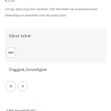
€
2,25
Let op: deze prijs kan variëren. Klik hieronder op eventuele kleur,
afwerking en aantallen voor de juiste prijs!
Kleur tekst
Noir
Daggast/avondgast
D
A
Jullie trouwdatum
*