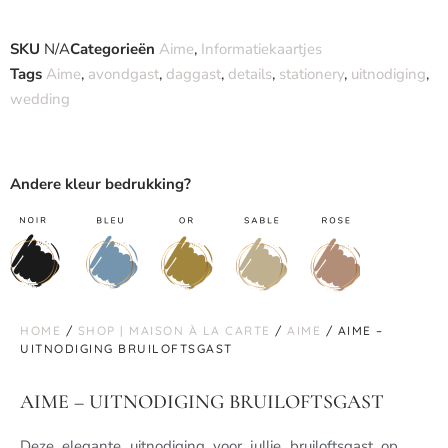
SKU
N/A
Categorieën
Aime
,
Informatiekaartjes
Tags
Aime
,
avondgast
,
daggast
,
details
,
stationery
,
uitnodiging
,
wedding
Andere kleur bedrukking?
HOME
/
SHOP | MAISON À LA CARTE
/
AIME
/ AIME –
UITNODIGING BRUILOFTSGAST
AIME – UITNODIGING BRUILOFTSGAST
Deze elegante uitnodiging voor jullie bruiloftsgast op