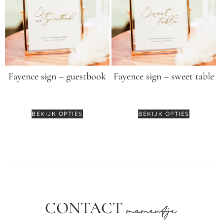
Fayence sign – guestbook
Fayence sign – sweet table
€
12,95
-
€
14,95
€
12,95
-
€
14,95
BEKIJK OPTIES
BEKIJK OPTIES
CONTACT
momentje