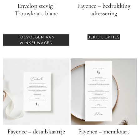
Envelop stevig |
Fayence – bedrukking
Trouwkaart blanc
adressering
€
0,70
€
0,55
TOEVOEGEN AAN
BEKIJK OPTIES
WINKELWAGEN
Fayence – detailskaartje
Fayence – menukaart