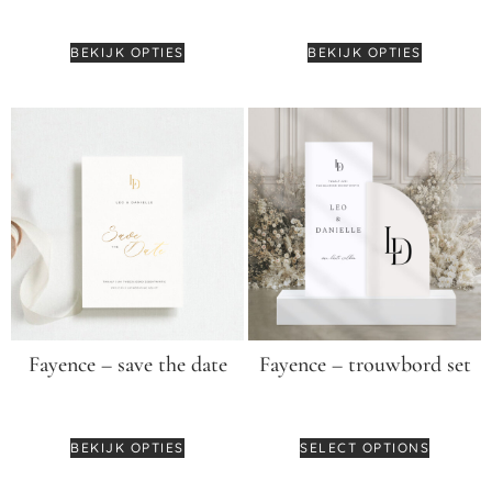
€
2,50
€
3,25
BEKIJK OPTIES
BEKIJK OPTIES
Fayence – save the date
Fayence – trouwbord set
€
3,75
-
€
4,95
€
179,95
BEKIJK OPTIES
SELECT OPTIONS