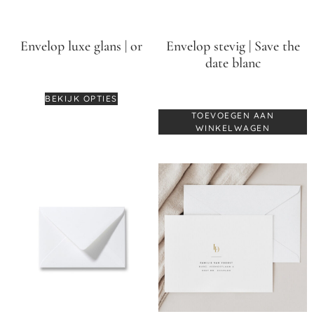
Envelop luxe glans | or
Envelop stevig | Save the
date blanc
€
0,75
-
€
0,85
€
0,60
BEKIJK OPTIES
TOEVOEGEN AAN
WINKELWAGEN