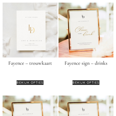
Fayence – trouwkaart
Fayence sign – drinks
€
4,95
-
€
6,25
€
12,95
-
€
14,95
BEKIJK OPTIES
BEKIJK OPTIES