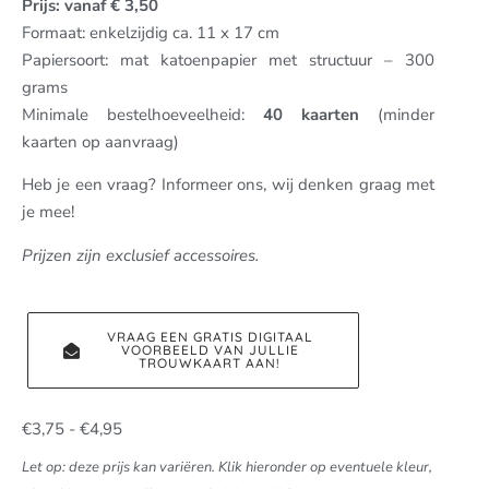
Prijs: vanaf € 3,50
Formaat: enkelzijdig ca. 11 x 17 cm
Papiersoort: mat katoenpapier met structuur – 300
grams
Minimale bestelhoeveelheid:
40 kaarten
(minder
kaarten op aanvraag)
Heb je een vraag? Informeer ons, wij denken graag met
je mee!
Prijzen zijn exclusief accessoires.
VRAAG EEN GRATIS DIGITAAL
VOORBEELD VAN JULLIE
TROUWKAART AAN!
€
3,75
-
€
4,95
Let op: deze prijs kan variëren. Klik hieronder op eventuele kleur,