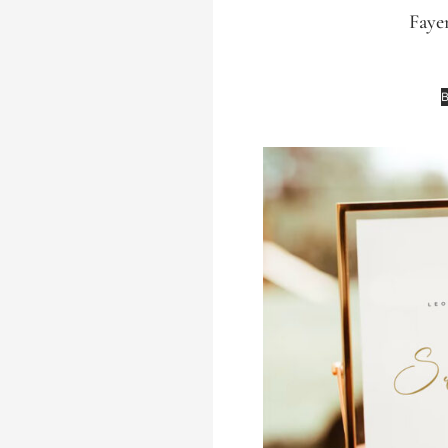
Faye
€