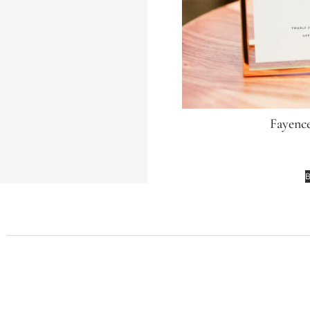
Fayence
€