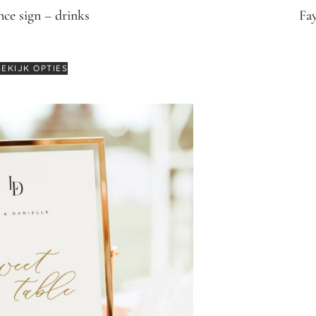
nce sign – drinks
Fa
12,95
-
€
14,95
BEKIJK OPTIES