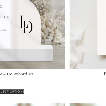
e – trouwbord set
F
€
179,95
ELECT OPTIONS