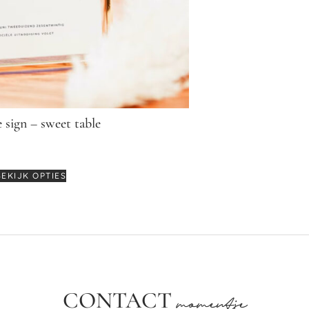
 sign – sweet table
12,95
-
€
14,95
BEKIJK OPTIES
CONTACT
momentje