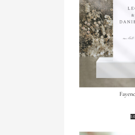
Fayenc
S