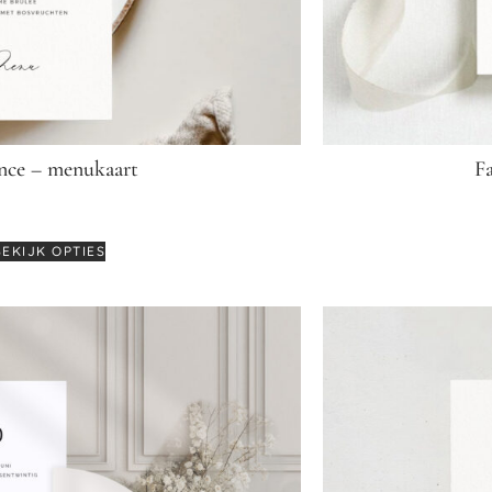
nce – menukaart
F
€
3,25
BEKIJK OPTIES