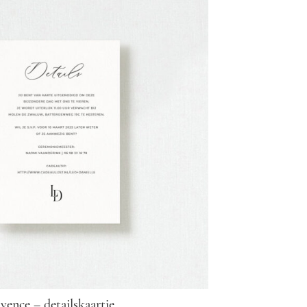
yence – detailskaartje