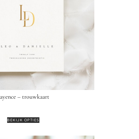
ayence – trouwkaart
€
4,95
-
€
6,25
BEKIJK OPTIES