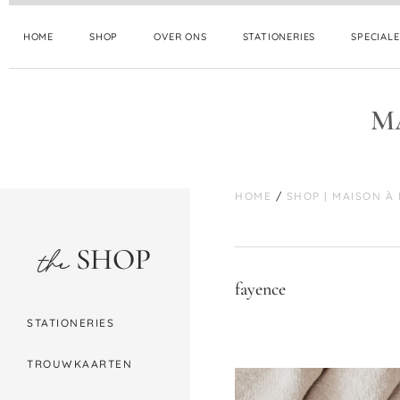
HOME
SHOP
OVER ONS
STATIONERIES
SPECIAL
M
HOME
/
SHOP | MAISON À
SHOP
the
fayence
STATIONERIES
TROUWKAARTEN