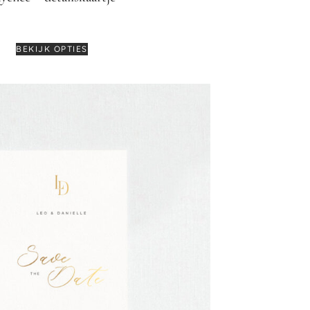
€
2,50
BEKIJK OPTIES