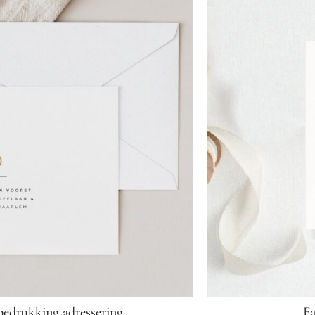
bedrukking adressering
Fa