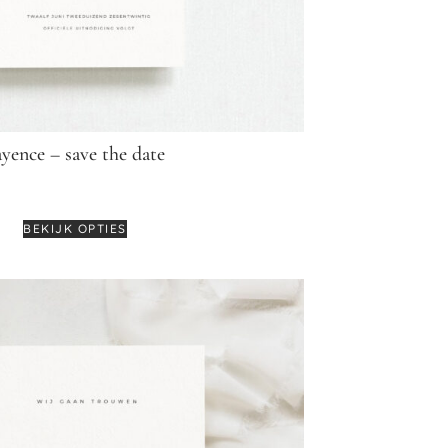
ayence – save the date
€
3,75
-
€
4,95
BEKIJK OPTIES