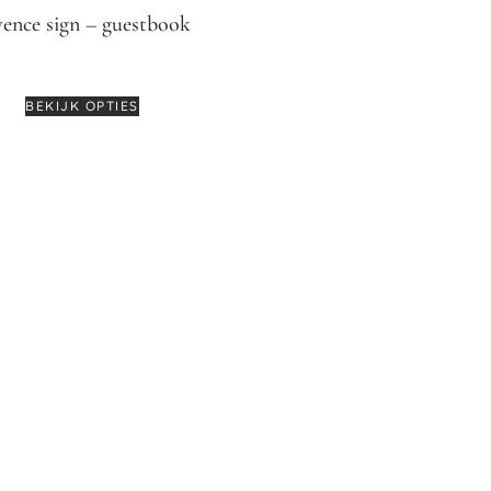
yence sign – guestbook
€
12,95
-
€
14,95
BEKIJK OPTIES